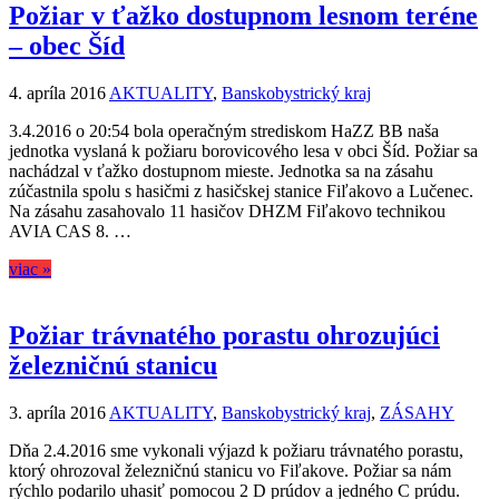
Požiar v ťažko dostupnom lesnom teréne
– obec Šíd
4. apríla 2016
AKTUALITY
,
Banskobystrický kraj
3.4.2016 o 20:54 bola operačným strediskom HaZZ BB naša
jednotka vyslaná k požiaru borovicového lesa v obci Šíd. Požiar sa
nachádzal v ťažko dostupnom mieste. Jednotka sa na zásahu
zúčastnila spolu s hasičmi z hasičskej stanice Fiľakovo a Lučenec.
Na zásahu zasahovalo 11 hasičov DHZM Fiľakovo technikou
AVIA CAS 8. …
viac »
Požiar trávnatého porastu ohrozujúci
železničnú stanicu
3. apríla 2016
AKTUALITY
,
Banskobystrický kraj
,
ZÁSAHY
Dňa 2.4.2016 sme vykonali výjazd k požiaru trávnatého porastu,
ktorý ohrozoval železničnú stanicu vo Fiľakove. Požiar sa nám
rýchlo podarilo uhasiť pomocou 2 D prúdov a jedného C prúdu.