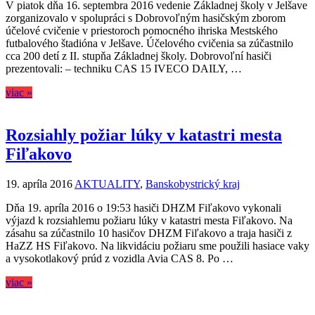
V piatok dňa 16. septembra 2016 vedenie Základnej školy v Jelšave
zorganizovalo v spolupráci s Dobrovoľným hasičským zborom
účelové cvičenie v priestoroch pomocného ihriska Mestského
futbalového štadióna v Jelšave. Účelového cvičenia sa zúčastnilo
cca 200 detí z II. stupňa Základnej školy. Dobrovoľní hasiči
prezentovali: – techniku CAS 15 IVECO DAILY, …
viac »
Rozsiahly požiar lúky v katastri mesta
Fiľakovo
19. apríla 2016
AKTUALITY
,
Banskobystrický kraj
Dňa 19. apríla 2016 o 19:53 hasiči DHZM Fiľakovo vykonali
výjazd k rozsiahlemu požiaru lúky v katastri mesta Fiľakovo. Na
zásahu sa zúčastnilo 10 hasičov DHZM Fiľakovo a traja hasiči z
HaZZ HS Fiľakovo. Na likvidáciu požiaru sme použili hasiace vaky
a vysokotlakový prúd z vozidla Avia CAS 8. Po …
viac »