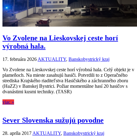
Vo Zvolene na Lieskovskej ceste horí
výrobná hala.
17. februára 2026
AKTUALITY
,
Banskobystrický kraj
Vo Zvolene na Lieskovskej ceste horí výrobná hala. Celý objekt je v
plameňoch. Na mieste zasahujú hasiči. Potvrdili to z Operačného
strediska Krajského riaditeľstva Hasičského a záchranného zboru
(HaZZ) v Banskej Bystrici. Požiar momentálne hasí 20 hasičov s
dvanástimi kusmi techniky. (TASR)
viac »
Sever Slovenska sužujú povodne
28. apríla 2017
AKTUALITY
,
Banskobystrický kraj