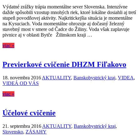
Výdatné zrážky trápia momentálne sever Slovenska. Intenzívne
dažde spôsobili vzostup mnohých riek, ktoré lokálne dosiahli aj tretí
stupeň povodňovej aktivity. Najkritickejšia situácia je momentálne
na Kysuciach. Voda momentálne ohrozuje aj dočasný železný
stavebný most v smere od Čadce do Žiliny. Voda však zaplavuje
pivnice aj v oblasti Bytče Žilinskom kraji …
viac »
Previerkové cvičenie DHZM Fiľakovo
18. novembra 2016
AKTUALITY
,
Banskobystrický kraj
,
VIDEA
,
VIDEÁ OD VÁS
viac »
Účelové cvičenie
21. septembra 2016
AKTUALITY
,
Banskobystrický kraj
,
Slovensko
,
ZÁSAHY