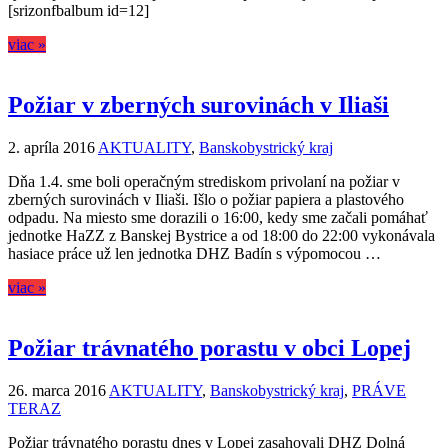
[srizonfbalbum id=12]
viac »
Požiar v zberných surovinách v Iliaši
2. apríla 2016
AKTUALITY
,
Banskobystrický kraj
Dňa 1.4. sme boli operačným strediskom privolaní na požiar v
zberných surovinách v Iliaši. Išlo o požiar papiera a plastového
odpadu. Na miesto sme dorazili o 16:00, kedy sme začali pomáhať
jednotke HaZZ z Banskej Bystrice a od 18:00 do 22:00 vykonávala
hasiace práce už len jednotka DHZ Badín s výpomocou …
viac »
Požiar trávnatého porastu v obci Lopej
26. marca 2016
AKTUALITY
,
Banskobystrický kraj
,
PRÁVE
TERAZ
Požiar trávnatého porastu dnes v Lopej zasahovali DHZ Dolná