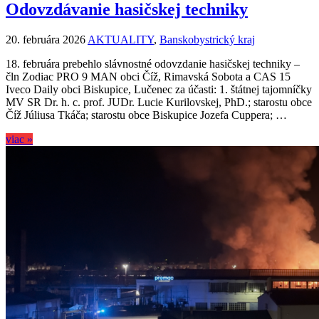
Odovzdávanie hasičskej techniky
20. februára 2026
AKTUALITY
,
Banskobystrický kraj
18. februára prebehlo slávnostné odovzdanie hasičskej techniky –
čln Zodiac PRO 9 MAN obci Číž, Rimavská Sobota a CAS 15
Iveco Daily obci Biskupice, Lučenec za účasti: 1. štátnej tajomníčky
MV SR Dr. h. c. prof. JUDr. Lucie Kurilovskej, PhD.; starostu obce
Číž Júliusa Tkáča; starostu obce Biskupice Jozefa Cuppera; …
viac »