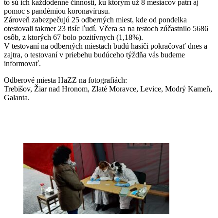
to sú ich každodenné činnosti, ku ktorým už 8 mesiacov patrí aj
pomoc s pandémiou koronavírusu.
Zároveň zabezpečujú 25 odberných miest, kde od pondelka
otestovali takmer 23 tisíc ľudí. Včera sa na testoch zúčastnilo 5686
osôb, z ktorých 67 bolo pozitívnych (1,18%).
V testovaní na odberných miestach budú hasiči pokračovať dnes a
zajtra, o testovaní v priebehu budúceho týždňa vás budeme
informovať.
Odberové miesta HaZZ na fotografiách:
Trebišov, Žiar nad Hronom, Zlaté Moravce, Levice, Modrý Kameň,
Galanta.