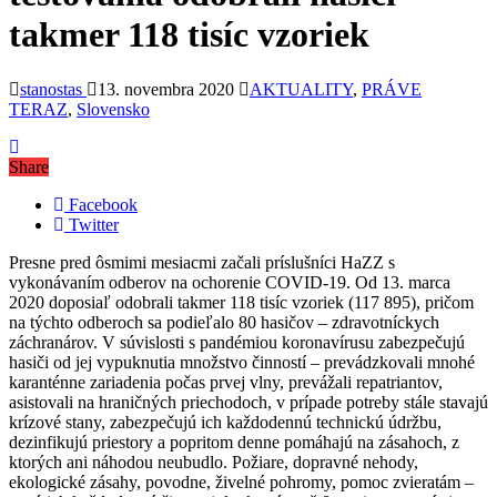
takmer 118 tisíc vzoriek
stanostas
13. novembra 2020
AKTUALITY
,
PRÁVE
TERAZ
,
Slovensko
Share
Facebook
Twitter
Presne pred ôsmimi mesiacmi začali príslušníci HaZZ s
vykonávaním odberov na ochorenie COVID-19. Od 13. marca
2020 doposiaľ odobrali takmer 118 tisíc vzoriek (117 895), pričom
na týchto odberoch sa podieľalo 80 hasičov – zdravotníckych
záchranárov. V súvislosti s pandémiou koronavírusu zabezpečujú
hasiči od jej vypuknutia množstvo činností – prevádzkovali mnohé
karanténne zariadenia počas prvej vlny, prevážali repatriantov,
asistovali na hraničných priechodoch, v prípade potreby stále stavajú
krízové stany, zabezpečujú ich každodennú technickú údržbu,
dezinfikujú priestory a popritom denne pomáhajú na zásahoch, z
ktorých ani náhodou neubudlo. Požiare, dopravné nehody,
ekologické zásahy, povodne, živelné pohromy, pomoc zvieratám –