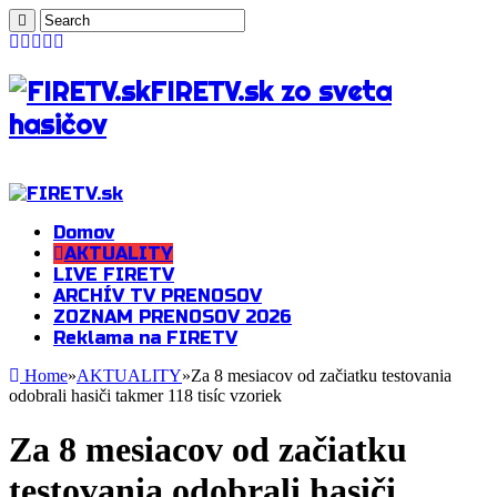
FIRETV.sk zo sveta
hasičov
Domov
AKTUALITY
LIVE FIRETV
ARCHÍV TV PRENOSOV
ZOZNAM PRENOSOV 2026
Reklama na FIRETV
Home
»
AKTUALITY
»
Za 8 mesiacov od začiatku testovania
odobrali hasiči takmer 118 tisíc vzoriek
Za 8 mesiacov od začiatku
testovania odobrali hasiči