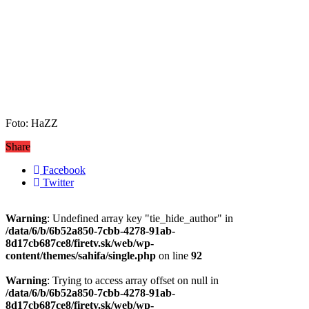
Foto: HaZZ
Share
Facebook
Twitter
Warning
: Undefined array key "tie_hide_author" in
/data/6/b/6b52a850-7cbb-4278-91ab-
8d17cb687ce8/firetv.sk/web/wp-
content/themes/sahifa/single.php
on line
92
Warning
: Trying to access array offset on null in
/data/6/b/6b52a850-7cbb-4278-91ab-
8d17cb687ce8/firetv.sk/web/wp-