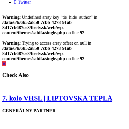
Twitter
Warning
: Undefined array key "tie_hide_author" in
/data/6/b/6b52a850-7cbb-4278-91ab-
8d17cb687ce8/firetv.sk/web/wp-
content/themes/sahifa/single.php
on line
92
Warning
: Trying to access array offset on null in
/data/6/b/6b52a850-7cbb-4278-91ab-
8d17cb687ce8/firetv.sk/web/wp-
content/themes/sahifa/single.php
on line
92
Check Also
7. kolo VHSL | LIPTOVSKÁ TEPLÁ
GENERÁLNY PARTNER