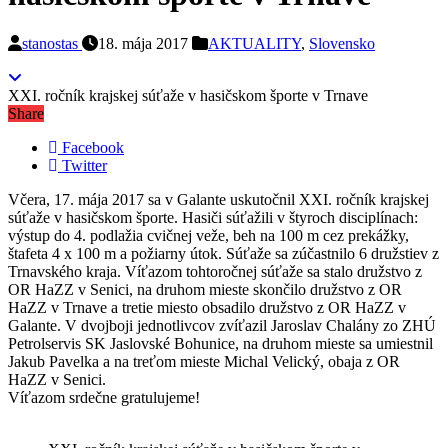
stanostas
18. mája 2017
AKTUALITY
,
Slovensko
XXI. ročník krajskej súťaže v hasičskom športe v Trnave
Share
Facebook
Twitter
Včera, 17. mája 2017 sa v Galante uskutočnil XXI. ročník krajskej
súťaže v hasičskom športe. Hasiči súťažili v štyroch disciplínach:
výstup do 4. podlažia cvičnej veže, beh na 100 m cez prekážky,
štafeta 4 x 100 m a požiarny útok. Súťaže sa zúčastnilo 6 družstiev z
Trnavského kraja. Víťazom tohtoročnej súťaže sa stalo družstvo z
OR HaZZ v Senici, na druhom mieste skončilo družstvo z OR
HaZZ v Trnave a tretie miesto obsadilo družstvo z OR HaZZ v
Galante. V dvojboji jednotlivcov zvíťazil Jaroslav Chalány zo ZHÚ
Petrolservis SK Jaslovské Bohunice, na druhom mieste sa umiestnil
Jakub Pavelka a na treťom mieste Michal Velický, obaja z OR
HaZZ v Senici.
Víťazom srdečne gratulujeme!