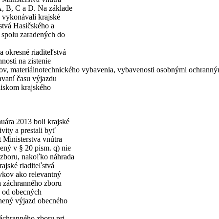
A, B, C a D. Na základe
e vykonávali krajské
ľstvá Hasičského a
 spolu zaradených do
a okresné riaditeľstvá
osti na zistenie
avov, materiálnotechnického vybavenia, vybavenosti osobnými ochrann
avaní času výjazdu
diskom krajského
nuára 2013 boli krajské
ity a prestali byť
 Ministerstva vnútra
ný v § 20 písm. q) nie
 zboru, nakoľko náhrada
ajské riaditeľstvá
vkov ako relevantný
 a záchranného zboru
c od obecných
nený výjazd obecného
záchranného zboru pri