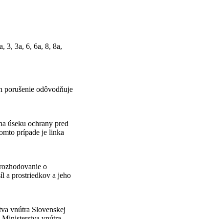
3, 3a, 6, 6a, 8, 8a,
ch porušenie odôvodňuje
 na úseku ochrany pred
tomto prípade je linka
 rozhodovanie o
l a prostriedkov a jeho
tva vnútra Slovenskej
 Ministerstva vnútra