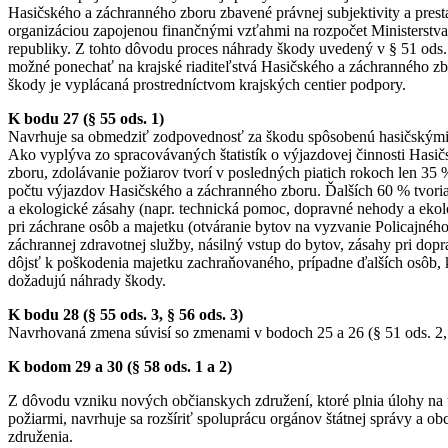
Hasičského a záchranného zboru zbavené právnej subjektivity a prest
organizáciou zapojenou finančnými vzťahmi na rozpočet Ministerstva
republiky. Z tohto dôvodu proces náhrady škody uvedený v § 51 ods. 2
možné ponechať na krajské riaditeľstvá Hasičského a záchranného z
škody je vyplácaná prostredníctvom krajských centier podpory.
K bodu 27 (§ 55 ods. 1)
Navrhuje sa obmedziť zodpovednosť za škodu spôsobenú hasičskými 
Ako vyplýva zo spracovávaných štatistík o výjazdovej činnosti Hasi
zboru, zdolávanie požiarov tvorí v posledných piatich rokoch len 35
počtu výjazdov Hasičského a záchranného zboru. Ďalších 60 % tvori
a ekologické zásahy (napr. technická pomoc, dopravné nehody a ekol
pri záchrane osôb a majetku (otváranie bytov na vyzvanie Policajnéh
záchrannej zdravotnej služby, násilný vstup do bytov, zásahy pri do
dôjsť k poškodenia majetku zachraňovaného, prípadne ďalších osôb, 
dožadujú náhrady škody.
K bodu 28 (§ 55 ods. 3, § 56 ods. 3)
Navrhovaná zmena súvisí so zmenami v bodoch 25 a 26 (§ 51 ods. 2, 
K bodom 29 a 30 (§ 58 ods. 1 a 2)
Z dôvodu vzniku nových občianskych združení, ktoré plnia úlohy na
požiarmi, navrhuje sa rozšíriť spoluprácu orgánov štátnej správy a obc
združenia.