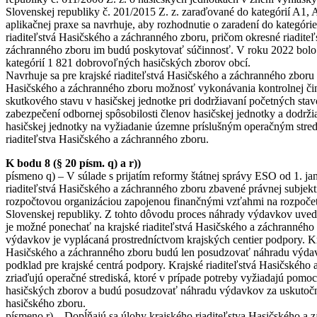
Slovenskej republiky č. 201/2015 Z. z. zaraďované do kategórií A1, 
aplikačnej praxe sa navrhuje, aby rozhodnutie o zaradení do kategóri
riaditeľstvá Hasičského a záchranného zboru, pričom okresné riadite
záchranného zboru im budú poskytovať súčinnosť. V roku 2022 bolo
kategórií 1 821 dobrovoľných hasičských zborov obcí.
Navrhuje sa pre krajské riaditeľstvá Hasičského a záchranného zboru 
Hasičského a záchranného zboru možnosť vykonávania kontrolnej činn
skutkového stavu v hasičskej jednotke pri dodržiavaní početných st
zabezpečení odbornej spôsobilosti členov hasičskej jednotky a dodrži
hasičskej jednotky na vyžiadanie územne príslušným operačným stre
riaditeľstva Hasičského a záchranného zboru.
K bodu 8 (§ 20 písm. q) a r))
písmeno q) – V súlade s prijatím reformy štátnej správy ESO od 1. ja
riaditeľstvá Hasičského a záchranného zboru zbavené právnej subjektiv
rozpočtovou organizáciou zapojenou finančnými vzťahmi na rozpočet
Slovenskej republiky. Z tohto dôvodu proces náhrady výdavkov uvede
je možné ponechať na krajské riaditeľstvá Hasičského a záchranného
výdavkov je vyplácaná prostredníctvom krajských centier podpory. Kr
Hasičského a záchranného zboru budú len posudzovať náhradu výda
podklad pre krajské centrá podpory. Krajské riaditeľstvá Hasičského
zriaďujú operačné strediská, ktoré v prípade potreby vyžiadajú pomo
hasičských zborov a budú posudzovať náhradu výdavkov za uskutoč
hasičského zboru.
písmeno r) – Dopĺňajú sa úlohy krajského riaditeľstva Hasičského a 