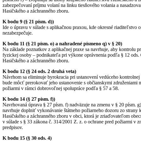
zabezpečovaní príjmu volaní na linku tiesňového volania a nasadzovan
Hasičského a záchranného zboru.
K bodu 9 (§ 21 písm. d))
Ide o úpravu v súlade s aplikačnou praxou, kde okresné riaditeľstvo o
nezabezpečuje.
K bodu 11 (§ 21 písm. o) a nahradené písmeno q) v § 20)
Na základe poznatkov z aplikačnej praxe sa navrhuje, aby kontrolu p
fyzickej osoby – podnikateľa pri výkone oprávnenia podľa § 12 ods.
Hasičského a záchranného zboru.
K bodu 12 (§ 24 ods. 2 druhá veta)
Návrhom sa eliminuje byrokracia pri ustanovení vedúceho kontrolnej
bude môcť prerokovať jeho ustanovenie s občianskymi združeniami 
požiarmi v rámci dobrovoľnej spolupráce podľa § 57 a 58.
K bodu 14 (§ 27 písm. f))
Navrhovaná úprava § 27 písm. f) nadväzuje na zmenu v § 20 písm. g)
navrhuje doplniť vykonávanie štátneho požiarneho dozoru zo strany k
Hasičského a záchranného zboru v obci, ktorá je zriaďovateľom obe
v súlade s § 33 zákona č. 314/2001 Z. z. o ochrane pred požiarmi v z
predpisov.
K bodu 15 (§ 30 ods. 4)