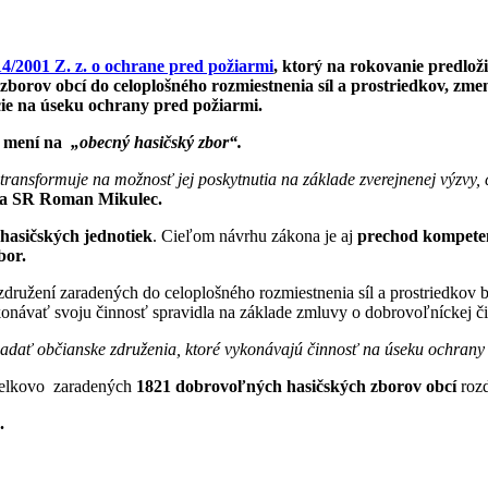
4/2001 Z. z. o ochrane pred požiarmi
, ktorý na rokovanie predlo
borov obcí do celoplošného rozmiestnenia síl a prostriedkov, zm
cie na úseku ochrany pred požiarmi.
mení na
„
obecný hasičský zbor“.
transformuje na možnosť jej poskytnutia na základe zverejnenej výzvy, 
ra SR Roman Mikulec.
 hasičských jednotiek
. Cieľom návrhu zákona je aj
prechod kompeten
bor.
družení zaradených do celoplošného rozmiestnenia síl a prostriedkov
onávať svoju činnosť spravidla na základe zmluvy o dobrovoľníckej či
iadať občianske združenia, ktoré vykonávajú činnosť na úseku ochrany
 celkovo zaradených
1821 dobrovoľných hasičských zborov obcí
rozd
.