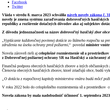
Facebook
Twitter
Vláda v stredu 8. marca 2023 schválila
návrh novely zákona č. 31
novely je zmena systému zaraďovania dobrovoľných hasičských z
republiky a rozšírenie dotačných dôvodov ako aj subjektov dotá
Z dôvodu jednoznačnosti sa názov
dobrovoľný hasičský zbor obce
„
Vyplácanie každoročnej povinnej dotácie zo štátneho rozpočtu sa pre
združenia na úseku ochrany pred požiarmi
,“ povedal
minister vnút
Novela zároveň rieši aj
celoplošné rozmiestnenie síl a prostriedkov
z Dobrovoľnej požiarnej ochrany SR na Hasičský a záchranný z
Finančná podpora obecných hasičských zborov a iných občianskych z
Členovia obecných hasičských zborov, ktoré zriaďujú obce, budú vyk
„O dotáciu z rozpočtovej kapitoly ministerstva vnútra budú môcť pož
V roku 2022 bolo do celoplošného rozmiestnenia síl a prostriedkov
Novela zákona by mala nadobudnúť účinnosť 1. septembra 2023