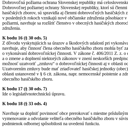
Dobrovoľná požiarna ochrana Slovenskej republiky má celoslovensk
Dobrovoľnej požiarnej ochrany Slovenskej republiky, ktorí sú členm
hasičských zborov, sú spravidla aj členmi dobrovoľných hasičských 
v posledných rokoch vznikajú nové občianske združenia pôsobiace v 
požiarmi, navrhuje sa rozšíriť členstvo v obecných hasičských zboroch
združenia.
K bodu 16 (§ 30 ods. 5)
Z dôvodu vyskytujúcich sa úrazov a škodových udalostí pri vykonávan
navrhuje, aby činnosť člena obecného hasičského zboru mohla byť z
o vykonávaní dobrovoľníckej činnosti. V zákone č. 406/2011 Z. z. o
a o zmene a doplnení niektorých zákonov v znení neskorších predpiso
možnosť uzatvoriť „zmluvu“ o dobrovoľníckej činnosti aj v oblasti o
Uzatvorením zmluvy bude mať zriaďovateľ hasičskej jednotky (obec)
oblasti ustanovené v § 6 cit. zákona, napr. nemocenské poistenie a zd
obecného hasičského zboru.
K bodu 17 (§ 30 ods. 7)
Ide o legislatívnotechnickú úpravu.
K bodu 18 (§ 33 ods. 4)
Navrhuje sa doplniť povinnosť obce prerokovať s miestne príslušný
vymenovanie a odvolanie veliteľa obecného hasičského zboru v súvis
podmienok odbornej spôsobilosti na uvedenú funkciu.