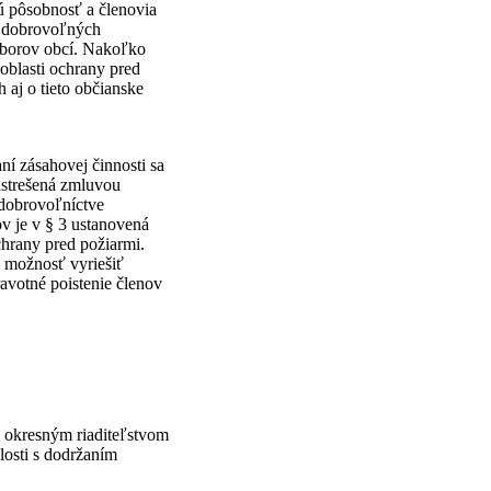
ú pôsobnosť a členovia
i dobrovoľných
zborov obcí. Nakoľko
oblasti ochrany pred
 aj o tieto občianske
í zásahovej činnosti sa
astrešená zmluvou
 dobrovoľníctve
v je v § 3 ustanovená
chrany pred požiarmi.
 možnosť vyriešiť
ravotné poistenie členov
m okresným riaditeľstvom
losti s dodržaním