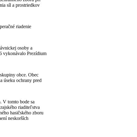
ia síl a prostriedkov
peračné riadenie
rávnickej osoby a
 6 vykonávalo Prezídium
 skupiny obce. Obec
na úseku ochrany pred
. V tomto bode sa
rajského riaditeľstva
cného hasičského zboru
není neskorších