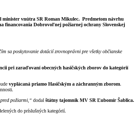
žil minister vnútra SR Roman Mikulec.
Predmetom návrhu
ena financovania Dobrovoľnej požiarnej ochrany Slovenskej
čím sa poskytovanie dotácií zrovnoprávni pre všetky občianske
cii pri zaraďovaní obecných hasičských zborov do kategórií
 bude
vyplácaná priamo Hasičským a záchranným zborom
.
nnosti.
 pred požiarmi,“
dodal
štátny tajomník MV SR Ľubomír Šablica.
elených do príslušných kategórií.