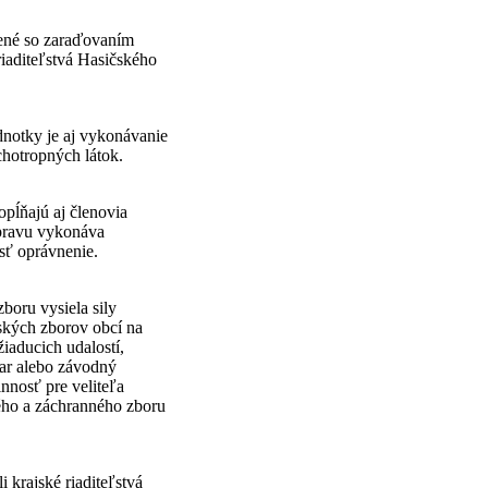
jené so zaraďovaním
riaditeľstvá Hasičského
dnotky je aj vykonávanie
hotropných látok.
pĺňajú aj členovia
ípravu vykonáva
sť oprávnenie.
boru vysiela sily
ských zborov obcí na
iaducich udalostí,
var alebo závodný
nnosť pre veliteľa
kého a záchranného zboru
 krajské riaditeľstvá