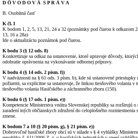
D Ô V O D O V Á S P R Á V A
B. Osobitná časť
K čl. I
K bodom 1, 2, 5, 13, 21, 24 a 32 (poznámky pod čiarou k odkazom 2a, 
13, 16 a 28a)
Ide o aktualizáciu poznámok pod čiarou.
K bodu 3 (§ 12 ods. 8)
Konkretizuje sa odkaz na ustanovenie, ktoré upravuje dôvody, ktorý
odobratie oprávnenia na vykonávanie odbornej prípravy.
K bodu 4 (§ 14 ods. 2 písm. f))
V nadväznosti na § 61 ods. 3 písm. b), kde sú ustanovené priestupky
požiarmi, sa explicitne sa ustanovuje, že linkou tiesňového volania v 
tiesňového volania Hasičského a záchranného zboru (150).
K bodu 6 (§ 17 ods. 1 písm. e))
Kompetencie Ministerstva vnútra Slovenskej republiky sa rozširujú o
zaradení iných občianskych združení do celoplošného rozmiestnenia sí
zmene.
K bodom 7 a 10 (§ 20 písm. g), § 21 písm. e))
Dobrovoľné hasičské zbory obcí sú v súlade s § 4 vyhlášky Ministers
republiky č. 611/2006 Z. z. o hasičských jednotkách v znení vyhlášky