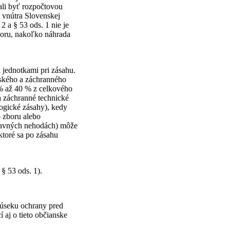
ali byť rozpočtovou
 vnútra Slovenskej
 a § 53 ods. 1 nie je
boru, nakoľko náhrada
jednotkami pri zásahu.
čského a záchranného
 % až 40 % z celkového
a záchranné technické
ogické zásahy), kedy
o zboru alebo
pravných nehodách) môže
ktoré sa po zásahu
§ 53 ods. 1).
 úseku ochrany pred
í aj o tieto občianske