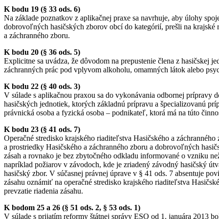
K bodu 19 (§ 33 ods. 6)
Na základe poznatkov z aplikačnej praxe sa navrhuje, aby úlohy spo
dobrovoľných hasičských zborov obcí do kategórií, prešli na krajské 
a záchranného zboru.
K bodu 20 (§ 36 ods. 5)
Explicitne sa uvádza, že dôvodom na prepustenie člena z hasičskej je
záchranných prác pod vplyvom alkoholu, omamných látok alebo psyc
K bodu 22 (§ 40 ods. 3)
V súlade s aplikačnou praxou sa do vykonávania odbornej prípravy do
hasičských jednotiek, ktorých základnú prípravu a špecializovanú pr
právnická osoba a fyzická osoba – podnikateľ, ktorá má na túto činno
K bodu 23 (§ 41 ods. 7)
Operačné stredisko krajského riaditeľstva Hasičského a záchranného z
a prostriedky Hasičského a záchranného zboru a dobrovoľných hasič
zásah a rovnako je bez zbytočného odkladu informované o vzniku než
napríklad požiarov v závodoch, kde je zriadený závodný hasičský út
hasičský zbor. V súčasnej právnej úprave v § 41 ods. 7 absentuje povi
zásahu oznámiť na operačné stredisko krajského riaditeľstva Hasičs
prevzatie riadenia zásahu.
K bodom 25 a 26 (§ 51 ods. 2, § 53 ods. 1)
V súlade s prijatím reformy štátnej správy ESO od 1. januára 2013 boli