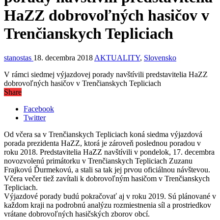
HaZZ dobrovoľných hasičov v
Trenčianskych Tepliciach
stanostas
18. decembra 2018
AKTUALITY
,
Slovensko
V rámci siedmej výjazdovej porady navštívili predstavitelia HaZZ
dobrovoľných hasičov v Trenčianskych Tepliciach
Share
Facebook
Twitter
Od včera sa v Trenčianskych Tepliciach koná siedma výjazdová
porada prezidenta HaZZ, ktorá je zároveň poslednou poradou v
roku 2018. Predstavitelia HaZZ navštívili v pondelok, 17. decembra
novozvolenú primátorku v Trenčianskych Tepliciach Zuzanu
Frajkovú Ďurmekovú, a stali sa tak jej prvou oficiálnou návštevou.
Včera večer tiež zavítali k dobrovoľným hasičom v Trenčianskych
Tepliciach.
Výjazdové porady budú pokračovať aj v roku 2019. Sú plánované v
každom kraji na podrobnú analýzu rozmiestnenia síl a prostriedkov
vrátane dobrovoľných hasičských zborov obcí.