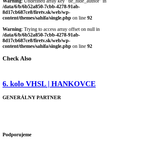
Warning
: Undefined array key "tie_hide_author" in
/data/6/b/6b52a850-7cbb-4278-91ab-
8d17cb687ce8/firetv.sk/web/wp-
content/themes/sahifa/single.php
on line
92
Warning
: Trying to access array offset on null in
/data/6/b/6b52a850-7cbb-4278-91ab-
8d17cb687ce8/firetv.sk/web/wp-
content/themes/sahifa/single.php
on line
92
Check Also
6. kolo VHSL | HANKOVCE
GENERÁLNY PARTNER
Podporujeme