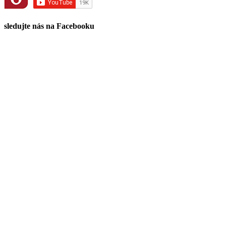
sledujte nás na Facebooku
KONTAKT
RSM GROUP s. r. o.
info@firetv.sk
0940 338 222