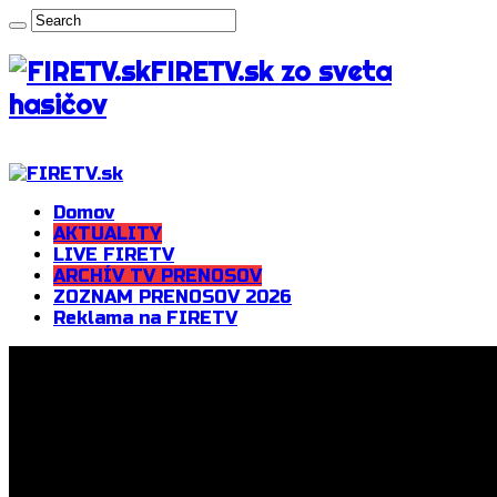
FIRETV.sk zo sveta
hasičov
Domov
AKTUALITY
LIVE FIRETV
ARCHÍV TV PRENOSOV
ZOZNAM PRENOSOV 2026
Reklama na FIRETV