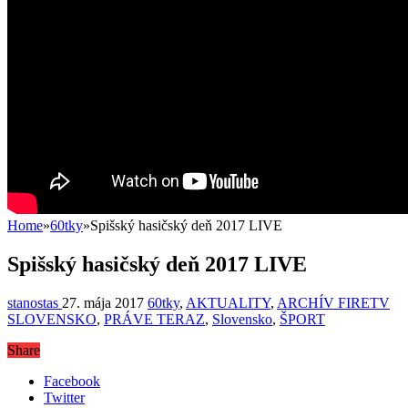
Home
»
60tky
»
Spišský hasičský deň 2017 LIVE
Spišský hasičský deň 2017 LIVE
stanostas
27. mája 2017
60tky
,
AKTUALITY
,
ARCHÍV FIRETV
SLOVENSKO
,
PRÁVE TERAZ
,
Slovensko
,
ŠPORT
Share
Facebook
Twitter