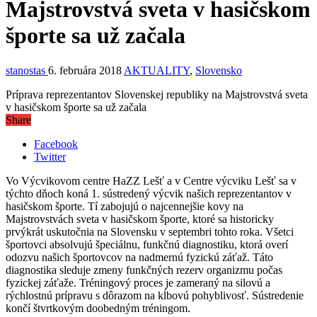
Majstrovstvá sveta v hasičskom
športe sa už začala
stanostas
6. februára 2018
AKTUALITY
,
Slovensko
Príprava reprezentantov Slovenskej republiky na Majstrovstvá sveta
v hasičskom športe sa už začala
Share
Facebook
Twitter
Vo Výcvikovom centre HaZZ Lešť a v Centre výcviku Lešť sa v
týchto dňoch koná 1. sústredený výcvik našich reprezentantov v
hasičskom športe. Tí zabojujú o najcennejšie kovy na
Majstrovstvách sveta v hasičskom športe, ktoré sa historicky
prvýkrát uskutočnia na Slovensku v septembri tohto roka. Všetci
športovci absolvujú špeciálnu, funkčnú diagnostiku, ktorá overí
odozvu našich športovcov na nadmernú fyzickú záťaž. Táto
diagnostika sleduje zmeny funkčných rezerv organizmu počas
fyzickej záťaže. Tréningový proces je zameraný na silovú a
rýchlostnú prípravu s dôrazom na kĺbovú pohyblivosť. Sústredenie
končí štvrtkovým doobedným tréningom.