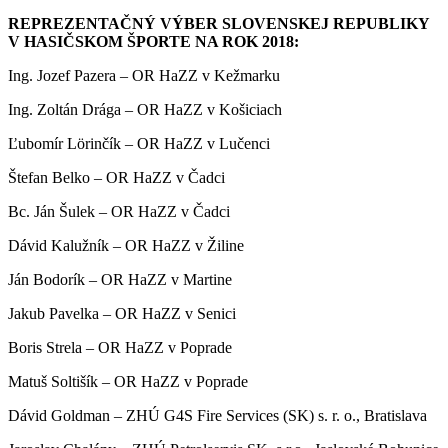
REPREZENTAČNÝ VÝBER SLOVENSKEJ REPUBLIKY
V HASIČSKOM ŠPORTE NA ROK 2018:
Ing. Jozef Pazera – OR HaZZ v Kežmarku
Ing. Zoltán Drága – OR HaZZ v Košiciach
Ľubomír Lörinčík – OR HaZZ v Lučenci
Štefan Belko – OR HaZZ v Čadci
Bc. Ján Šulek – OR HaZZ v Čadci
Dávid Kalužník – OR HaZZ v Žiline
Ján Bodorík – OR HaZZ v Martine
Jakub Pavelka – OR HaZZ v Senici
Boris Strela – OR HaZZ v Poprade
Matuš Soltišík – OR HaZZ v Poprade
Dávid Goldman – ZHÚ G4S Fire Services (SK) s. r. o., Bratislava