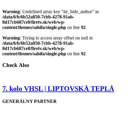
Warning
: Undefined array key "tie_hide_author" in
/data/6/b/6b52a850-7cbb-4278-91ab-
8d17cb687ce8/firetv.sk/web/wp-
content/themes/sahifa/single.php
on line
92
Warning
: Trying to access array offset on null in
/data/6/b/6b52a850-7cbb-4278-91ab-
8d17cb687ce8/firetv.sk/web/wp-
content/themes/sahifa/single.php
on line
92
Check Also
7. kolo VHSL | LIPTOVSKÁ TEPLÁ
GENERÁLNY PARTNER