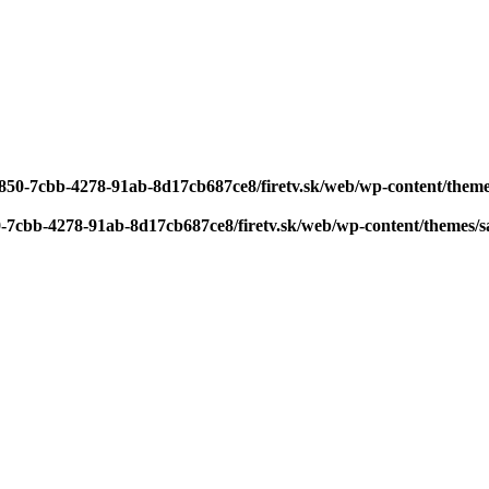
a850-7cbb-4278-91ab-8d17cb687ce8/firetv.sk/web/wp-content/themes
0-7cbb-4278-91ab-8d17cb687ce8/firetv.sk/web/wp-content/themes/sa