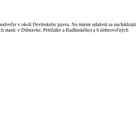
 podvečer v okolí Devínskeho jazera. Na mieste udalosti sa nachádzajú
ch staníc v Dúbravke, Petržalke a Radlinského) a 6 dobrovoľných