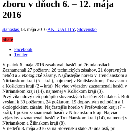
zboru v dňoch 6. – 12. mája
2016
stanostas
13. mája 2016
AKTUALITY
,
Slovensko
Share
Facebook
Twitter
V piatok 6. mája 2016 zasahovali hasiči pri 76 udalostiach.
Zaznamenali 27 požiarov, 26 technických zásahov, 21 dopravných
nehôd a 2 ekologické zásahy. Najčastejšie horelo v Trenčianskom a
Nitrianskom kraji (5 – krát), najmenej v Bratislavskom, Trnavskom
a Košickom kraji (2 – krát). Najviac výjazdov zaznamenali hasiči v
Nitrianskom kraji (14), najmenej v Košickom kraji (3).
Prvý víkendový deň potrápilo slovenských hasičov 83 udalostí. Boli
vyslaní k 39 požiarom, 24 požiarom, 19 dopravným nehodám a 1
ekologickému zásahu. Najčastejšie horelo v Prešovskom kraji (7 –
krát), 1 požiar zaznamenali hasiči v Nitrianskom kraji. Najviac
výjazdov zaznamenali hasiči v Trenčianskom kraji (14), najmenej v
Nitrianskom a Žilinskom kraji (8).
V nedeľu 8. mája 2016 sa na Slovensku stalo 70 udalostí, pri