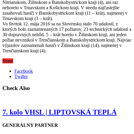
Nitrianskom, Žilinskom a Banskobystrickom kraji (4), ani raz
nehorelo v Trnavskom a Košickom kraji. V stredu najčastejšie
zasahovali hasiči v Banskobystrickom kraji (11 – krát), najmenej v
Trnavskom kraji (3 – krát).
Vo štvrtok 12. mája 2016 sa na Slovensku stalo 70 udalostí, z
ktorých bolo zaznamenaných 17 požiarov, 23 technických udalostí a
30 dopravných nehôd. 5 – krát horelo v Žilinskom kraji, ani jeden
požiar nevznikol v Trenčianskom a Banskobystrickom kraji. Najviac
výjazdov zaznamenali hasiči v Žilinskom kraji (14), najmenej v
Trenčianskom kraji (4).
Share
Facebook
Twitter
Check Also
7. kolo VHSL | LIPTOVSKÁ TEPLÁ
GENERÁLNY PARTNER