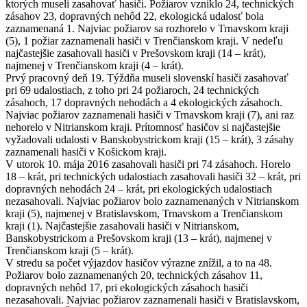
ktorých museli zasahovať hasiči. Požiarov vzniklo 24, technických
zásahov 23, dopravných nehôd 22, ekologická udalosť bola
zaznamenaná 1. Najviac požiarov sa rozhorelo v Trnavskom kraji
(5), 1 požiar zaznamenali hasiči v Trenčianskom kraji. V nedeľu
najčastejšie zasahovali hasiči v Prešovskom kraji (14 – krát),
najmenej v Trenčianskom kraji (4 – krát).
Prvý pracovný deň 19. Týždňa museli slovenskí hasiči zasahovať
pri 69 udalostiach, z toho pri 24 požiaroch, 24 technických
zásahoch, 17 dopravných nehodách a 4 ekologických zásahoch.
Najviac požiarov zaznamenali hasiči v Trnavskom kraji (7), ani raz
nehorelo v Nitrianskom kraji. Prítomnosť hasičov si najčastejšie
vyžadovali udalosti v Banskobystrickom kraji (15 – krát), 3 zásahy
zaznamenali hasiči v Košickom kraji.
V utorok 10. mája 2016 zasahovali hasiči pri 74 zásahoch. Horelo
18 – krát, pri technických udalostiach zasahovali hasiči 32 – krát, pri
dopravných nehodách 24 – krát, pri ekologických udalostiach
nezasahovali. Najviac požiarov bolo zaznamenaných v Nitrianskom
kraji (5), najmenej v Bratislavskom, Trnavskom a Trenčianskom
kraji (1). Najčastejšie zasahovali hasiči v Nitrianskom,
Banskobystrickom a Prešovskom kraji (13 – krát), najmenej v
Trenčianskom kraji (5 – krát).
V stredu sa počet výjazdov hasičov výrazne znížil, a to na 48.
Požiarov bolo zaznamenaných 20, technických zásahov 11,
dopravných nehôd 17, pri ekologických zásahoch hasiči
nezasahovali. Najviac požiarov zaznamenali hasiči v Bratislavskom,