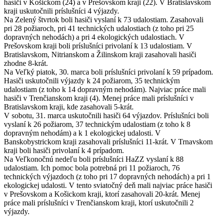
hasiči v Košickom (24) a v Prešovskom kraji (22). V Bratislavskom
kraji uskutočnili príslušníci 4 výjazdy.
Na Zelený štvrtok boli hasiči vyslaní k 73 udalostiam. Zasahovali
pri 28 požiaroch, pri 41 technických udalostiach (z toho pri 25
dopravných nehodách) a pri 4 ekologických udalostiach. V
Prešovskom kraji boli príslušníci privolaní k 13 udalostiam. V
Bratislavskom, Nitrianskom a Žilinskom kraji zasahovali hasiči
zhodne 8-krát.
Na Veľký piatok, 30. marca boli príslušníci privolaní k 59 prípadom.
Hasiči uskutočnili výjazdy k 24 požiarom, 35 technickým
udalostiam (z toho k 14 dopravným nehodám). Najviac práce mali
hasiči v Trenčianskom kraji (4). Menej práce mali príslušníci v
Bratislavskom kraji, kde zasahovali 5-krát.
V sobotu, 31. marca uskutočnili hasiči 64 výjazdov. Príslušníci boli
vyslaní k 26 požiarom, 37 technickým udalostiam (z toho k 8
dopravným nehodám) a k 1 ekologickej udalosti. V
Banskobystrickom kraji zasahovali príslušníci 11-krát. V Trnavskom
kraji boli hasiči privolaní k 4 prípadom.
Na Veľkonočnú nedeľu boli príslušníci HaZZ vyslaní k 88
udalostiam. Ich pomoc bola potrebná pri 11 požiaroch, 76
technických výjazdoch (z toho pri 17 dopravných nehodách) a pri 1
ekologickej udalosti. V tento sviatočný deň mali najviac práce hasiči
v Prešovskom a Košickom kraji, ktorí zasahovali 20-krát. Menej
práce mali príslušníci v Trenčianskom kraji, ktorí uskutočnili 2
výjazdy.