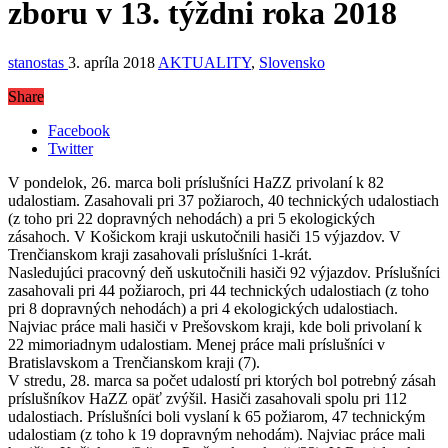
zboru v 13. týždni roka 2018
stanostas
3. apríla 2018
AKTUALITY
,
Slovensko
Share
Facebook
Twitter
V pondelok, 26. marca boli príslušníci HaZZ privolaní k 82
udalostiam. Zasahovali pri 37 požiaroch, 40 technických udalostiach
(z toho pri 22 dopravných nehodách) a pri 5 ekologických
zásahoch. V Košickom kraji uskutočnili hasiči 15 výjazdov. V
Trenčianskom kraji zasahovali príslušníci 1-krát.
Nasledujúci pracovný deň uskutočnili hasiči 92 výjazdov. Príslušníci
zasahovali pri 44 požiaroch, pri 44 technických udalostiach (z toho
pri 8 dopravných nehodách) a pri 4 ekologických udalostiach.
Najviac práce mali hasiči v Prešovskom kraji, kde boli privolaní k
22 mimoriadnym udalostiam. Menej práce mali príslušníci v
Bratislavskom a Trenčianskom kraji (7).
V stredu, 28. marca sa počet udalostí pri ktorých bol potrebný zásah
príslušníkov HaZZ opäť zvýšil. Hasiči zasahovali spolu pri 112
udalostiach. Príslušníci boli vyslaní k 65 požiarom, 47 technickým
udalostiam (z toho k 19 dopravným nehodám). Najviac práce mali