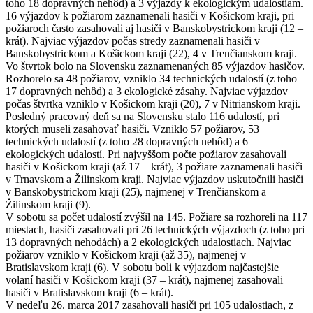
toho 18 dopravných nehôd) a 3 výjazdy k ekologickým udalostiam.
16 výjazdov k požiarom zaznamenali hasiči v Košickom kraji, pri
požiaroch často zasahovali aj hasiči v Banskobystrickom kraji (12 –
krát). Najviac výjazdov počas stredy zaznamenali hasiči v
Banskobystrickom a Košickom kraji (22), 4 v Trenčianskom kraji.
Vo štvrtok bolo na Slovensku zaznamenaných 85 výjazdov hasičov.
Rozhorelo sa 48 požiarov, vzniklo 34 technických udalostí (z toho
17 dopravných nehôd) a 3 ekologické zásahy. Najviac výjazdov
počas štvrtka vzniklo v Košickom kraji (20), 7 v Nitrianskom kraji.
Posledný pracovný deň sa na Slovensku stalo 116 udalostí, pri
ktorých museli zasahovať hasiči. Vzniklo 57 požiarov, 53
technických udalostí (z toho 28 dopravných nehôd) a 6
ekologických udalostí. Pri najvyššom počte požiarov zasahovali
hasiči v Košickom kraji (až 17 – krát), 3 požiare zaznamenali hasiči
v Trnavskom a Žilinskom kraji. Najviac výjazdov uskutočnili hasiči
v Banskobystrickom kraji (25), najmenej v Trenčianskom a
Žilinskom kraji (9).
V sobotu sa počet udalostí zvýšil na 145. Požiare sa rozhoreli na 117
miestach, hasiči zasahovali pri 26 technických výjazdoch (z toho pri
13 dopravných nehodách) a 2 ekologických udalostiach. Najviac
požiarov vzniklo v Košickom kraji (až 35), najmenej v
Bratislavskom kraji (6). V sobotu boli k výjazdom najčastejšie
volaní hasiči v Košickom kraji (37 – krát), najmenej zasahovali
hasiči v Bratislavskom kraji (6 – krát).
V nedeľu 26. marca 2017 zasahovali hasiči pri 105 udalostiach, z