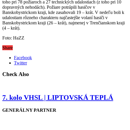
toho pri 78 požiaroch a 27 technických udalostiach (z toho pri 10
dopravných nehodách). Požiare potrápili hasičov v
Banskobystrickom kraji, kde zasahovali 19 – krát. V nedeľu boli k
udalostiam rôzneho charakteru najčastejšie volaní hasiči v
Banskobystrickom kraji (26 – krát), najmenej v Trenčianskom kraji
(4 – krát).
Foto: HaZZ
Share
Facebook
Twitter
Check Also
7. kolo VHSL | LIPTOVSKÁ TEPLÁ
GENERÁLNY PARTNER