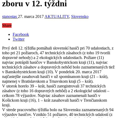
zboru v 12. týždni
stanostas
27. marca 2017
AKTUALITY
,
Slovensko
Share
Facebook
Twitter
Prvý deň 12. týždňa pomáhali slovenskí hasiči pri 70 udalostiach, z
toho pri 21 požiaroch, 47 technických zásahoch (z toho 19 tvorili
dopravné nehody) a 2 ekologických udalostiach. Požiare (11)
najviac potrápili hasičov v Banskobystrickom kraji (11), najviac
technických zásahov a dopravných nehôd bolo zaznamenaných tiež
v Banskobystrickom kraji (10). V pondelok 20. marca 2017
najčastejšie zasahovali hasiči v už spomínanom kraji (21 – krát),
najmenej v Bratislavskom a Trnavskom kraji (5 – krát).
V utorok horelo 39 – krát, hasiči zaregistrovali 37 technických
zásahov (z toho 16 dopravných nehôd) a 2 ekologické udalosti –
celkom 78 výjazdov. Najviac zásahov zaznamenali hasiči v
Košickom kraji (16), 1 – krát zasahovali hasiči v Trenčianskom
kraji.
V strede pracovného týždňa bolo na Slovensku zaznamenaných 94
výjazdov hasičov. Vzniklo 51 požiarov, 40 technických udalostí (z