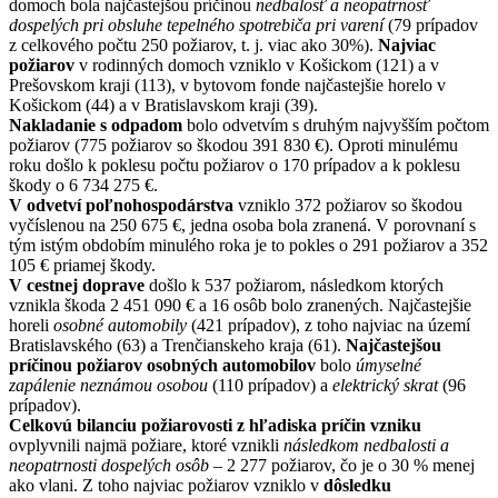
domoch bola najčastejšou príčinou
nedbalosť a neopatrnosť
dospelých pri obsluhe tepelného spotrebiča pri varení
(79 prípadov
z celkového počtu 250 požiarov, t. j. viac ako 30%).
Najviac
požiarov
v rodinných domoch vzniklo v Košickom (121) a v
Prešovskom kraji (113), v bytovom fonde najčastejšie horelo v
Košickom (44) a v Bratislavskom kraji (39).
Nakladanie s odpadom
bolo odvetvím s druhým najvyšším počtom
požiarov (775 požiarov so škodou 391 830 €). Oproti minulému
roku došlo k poklesu počtu požiarov o 170 prípadov a k poklesu
škody o 6 734 275 €.
V odvetví poľnohospodárstva
vzniklo 372 požiarov so škodou
vyčíslenou na 250 675 €, jedna osoba bola zranená. V porovnaní s
tým istým obdobím minulého roka je to pokles o 291 požiarov a 352
105 € priamej škody.
V cestnej doprave
došlo k 537 požiarom, následkom ktorých
vznikla škoda 2 451 090 € a 16 osôb bolo zranených. Najčastejšie
horeli
osobné automobily
(421 prípadov), z toho najviac na území
Bratislavského (63) a Trenčianskeho kraja (61).
Najčastejšou
príčinou požiarov osobných automobilov
bolo
úmyselné
zapálenie neznámou osobou
(110 prípadov) a
elektrický skrat
(96
prípadov).
Celkovú bilanciu požiarovosti z hľadiska príčin vzniku
ovplyvnili najmä požiare, ktoré vznikli
následkom nedbalosti a
neopatrnosti dospelých osôb
– 2 277 požiarov, čo je o 30 % menej
ako vlani. Z toho najviac požiarov vzniklo v
dôsledku