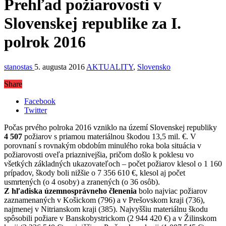
Prehľad požiarovosti v
Slovenskej republike za I.
polrok 2016
stanostas
5. augusta 2016
AKTUALITY
,
Slovensko
Share
Facebook
Twitter
Počas prvého polroka 2016 vzniklo na území Slovenskej republiky
4 507
požiarov s priamou materiálnou škodou 13,5 mil. €. V
porovnaní s rovnakým obdobím minulého roka bola situácia v
požiarovosti oveľa priaznivejšia, pričom došlo k poklesu vo
všetkých základných ukazovateľoch – počet požiarov klesol o 1 160
prípadov, škody boli nižšie o 7 356 610 €, klesol aj počet
usmrtených (o 4 osoby) a zranených (o 36 osôb).
Z hľadiska územnosprávneho členenia
bolo najviac požiarov
zaznamenaných v Košickom (796) a v Prešovskom kraji (736),
najmenej v Nitrianskom kraji (385). Najvyššiu materiálnu škodu
spôsobili požiare v Banskobystrickom (2 944 420 €) a v Žilinskom