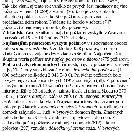
kraji (2 236 540 €), najnižšiu v Prešovskom kraji (1 087 545 €).
Tak ako vlani, aj tento rok vzniklo za prvých šesť mesiacov najviac
požiarov v marci (1 099) a v apríli (953), čo je však v oboch
prípadoch pokles o viac ako 500 požiarov v porovnaní s
predchádzajúcim rokom. Najčastejšie horelo v sobotu (747
požiarov) a najmenej v utorok (597 požiarov).
Z hľadiska času vzniku
sa najviac požiarov vyskytlo v časovom
intervale od 15. do 16. hodiny (312 prípadov).
Najčastejším priestorom výskytu požiarov
v sledovanom období
bolo
prírodné prostredie
. Vzniklo tu 3 028 požiarov, čo oproti
vlaňajšku predstavuje pokles o viac ako štvrtinu. Najpočetnejšiu
skupinu tvoria
požiare trávnatých porastov a úhorov
(775 požiarov).
Podľa odvetví ekonomických činností
, najviac požiarov a zároveň
najvyššie škody sú evidované v rámci
bytového hospodárstva
(1
006 požiarov so škodou 2 943 540 €). Pri týchto požiaroch bolo
navyše najviac osôb usmrtených (19) a zranených (68). V porovnaní
s prvým polrokom 2015 sa počet požiarov v bytovom hospodárstve
mierne znížil (o 33 prípadov), takisto klesla aj priama škoda (o 379
535 €).
Počet zranených osôb
sa znížil o 20, naopak
usmrtených
osôb
bolo o 2 viac ako vlani.
Najviac usmrtených a zranených
bolo pri požiaroch v
rodinných a bytových domoch
. V rodinných
domoch zahynulo 11 ľudí, v bytových domoch štyria. Zranených
bolo zhodne po 29 osôb v rodinných aj bytových domoch. Z
celkového počtu požiarov v rodinných domoch (612) takmer
polovica (297) vznikla
v dôsledku vyhorenia sadzí
. V bytových