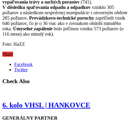
vypaľovania trávy a suchých porastov
(741).
V dôsledku spaľovania odpadu a odpadkov
vzniklo 305
požiarov a následkom
nesprávnej manipulácie s otvoreným ohňom
285 požiarov.
Prevádzkovo-technické poruchy
zapríčinili vznik
640 požiarov, čo je o 36 viac ako v rovnakom období minulého
roka.
Úmyselné zapálenie
bolo príčinou vzniku 573 požiarov (o
116 menej ako minulý rok).
Foto: HaZZ
Share
Facebook
Twitter
Check Also
6. kolo VHSL | HANKOVCE
GENERÁLNY PARTNER