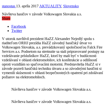
stanostas
13. apríla 2017
AKTUALITY
,
Slovensko
Návšteva hasičov v závode Volkswagen Slovakia a.s.
Share
Facebook
Twitter
V utorok navštívil prezident HaZZ Alexander Nejedlý spolu s
riaditeľom ORHJ prezídia HaZZ závodný hasičský útvar vo
Volkswagen Slovakia, a.s. prevádzkovaný spoločnosťou Falck Fire
Services a.s. Podnetom na stretnutie sa stali pripravované postupy na
vzdelávanie príslušníkov HaZZ, ktorí by mali byť v budúcnosti
vzdelávaní v oblasti elektromobilov, ich konštrukcie a odlišností
oproti vozidlám so spaľovacími motormi. Predstavitelia HaZZ si v
závode pozreli hasičskú techniku útvaru a so závodnými hasičmi si
vymenili skúsenosti v oblasti bezpečnostných opatrení pri zdolávaní
požiarov na elektromobiloch.
Návšteva hasičov v závode Volkswagen Slovakia a.s.
Návšteva hasičov v závode Volkswagen Slovakia a.s.