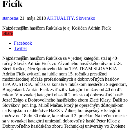
Ficík
stanostas
21. mája 2018
AKTUALITY
,
Slovensko
Najzdatnejším hasičom Rakúska je aj Košičan Adrián Ficík
Share
Facebook
Twitter
Najzdatnejším hasičom Rakúska sa v jednej kategórii stal aj 40-
ročný Slovák Adrián Ficík zo Závodného hasičského útvaru U.S.
Steel Košice, člen športového klubu TFA TEAM SLOVAKIA.
Adrián Ficík zvíťazil na jubilejnom 15. ročníku prestížnej
medzinárodnej súťaže profesionálnych a dobrovoľných hasičov
TFA AUSTRIA. Súťaž sa konala v rakúskom mestečku Siegendorf,
Burgenland. Adrián Ficík zvíťazil v kategórii mužov od 40 do 45
rokov. V rovnakej kategórii obsadil 2. miesto aj dobrovoľný hasič
Jozef Zsigo z Dobrovoľného hasičského zboru Zlaté Klasy. Ďalší zo
Slovákov, por. Ing. Miloš Mačas, ktorý je operačným dôstojníkom
na Krajskom riaditeľstve HaZZ v Žiline, bol úspešný v kategórii
mužov od 18 do 30 rokov, kde obsadil 2. priečku. Na treťom mieste
sa v rovnakej kategórii umiestnil dobrovoľný hasič Peter Kľoc z
Dobrovoľného hasičského zboru Technickej univerzity vo Zvolene.