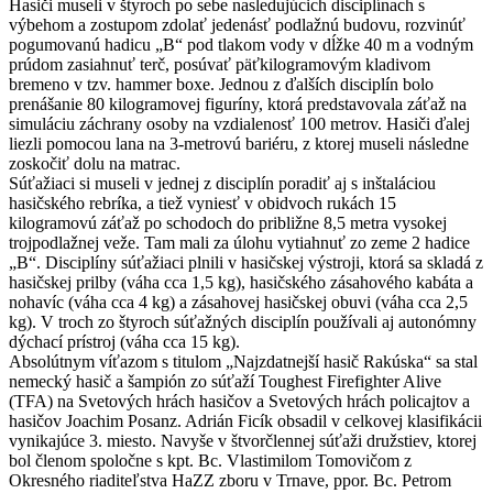
Hasiči museli v štyroch po sebe nasledujúcich disciplínach s
výbehom a zostupom zdolať jedenásť podlažnú budovu, rozvinúť
pogumovanú hadicu „B“ pod tlakom vody v dĺžke 40 m a vodným
prúdom zasiahnuť terč, posúvať päťkilogramovým kladivom
bremeno v tzv. hammer boxe. Jednou z ďalších disciplín bolo
prenášanie 80 kilogramovej figuríny, ktorá predstavovala záťaž na
simuláciu záchrany osoby na vzdialenosť 100 metrov. Hasiči ďalej
liezli pomocou lana na 3-metrovú bariéru, z ktorej museli následne
zoskočiť dolu na matrac.
Súťažiaci si museli v jednej z disciplín poradiť aj s inštaláciou
hasičského rebríka, a tiež vyniesť v obidvoch rukách 15
kilogramovú záťaž po schodoch do približne 8,5 metra vysokej
trojpodlažnej veže. Tam mali za úlohu vytiahnuť zo zeme 2 hadice
„B“. Disciplíny súťažiaci plnili v hasičskej výstroji, ktorá sa skladá z
hasičskej prilby (váha cca 1,5 kg), hasičského zásahového kabáta a
nohavíc (váha cca 4 kg) a zásahovej hasičskej obuvi (váha cca 2,5
kg). V troch zo štyroch súťažných disciplín používali aj autonómny
dýchací prístroj (váha cca 15 kg).
Absolútnym víťazom s titulom „Najzdatnejší hasič Rakúska“ sa stal
nemecký hasič a šampión zo súťaží Toughest Firefighter Alive
(TFA) na Svetových hrách hasičov a Svetových hrách policajtov a
hasičov Joachim Posanz. Adrián Ficík obsadil v celkovej klasifikácii
vynikajúce 3. miesto. Navyše v štvorčlennej súťaži družstiev, ktorej
bol členom spoločne s kpt. Bc. Vlastimilom Tomovičom z
Okresného riaditeľstva HaZZ zboru v Trnave, ppor. Bc. Petrom