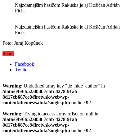
Najzdatnejším hasičom Rakúska je aj Košičan Adrián
Ficík
Najzdatnejším hasičom Rakúska je aj Košičan Adrián
Ficík
Foto: Juraj Kopúnek
Share
Facebook
Twitter
Warning
: Undefined array key "tie_hide_author" in
/data/6/b/6b52a850-7cbb-4278-91ab-
8d17cb687ce8/firetv.sk/web/wp-
content/themes/sahifa/single.php
on line
92
Warning
: Trying to access array offset on null in
/data/6/b/6b52a850-7cbb-4278-91ab-
8d17cb687ce8/firetv.sk/web/wp-
content/themes/sahifa/single.php
on line
92