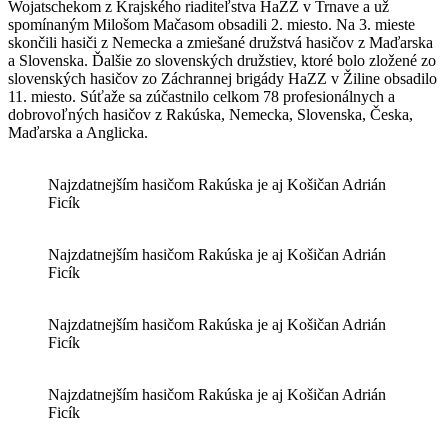
Wojatschekom z Krajského riaditeľstva HaZZ v Trnave a už
spomínaným Milošom Mačasom obsadili 2. miesto. Na 3. mieste
skončili hasiči z Nemecka a zmiešané družstvá hasičov z Maďarska
a Slovenska. Ďalšie zo slovenských družstiev, ktoré bolo zložené zo
slovenských hasičov zo Záchrannej brigády HaZZ v Žiline obsadilo
11. miesto. Súťaže sa zúčastnilo celkom 78 profesionálnych a
dobrovoľných hasičov z Rakúska, Nemecka, Slovenska, Česka,
Maďarska a Anglicka.
Najzdatnejším hasičom Rakúska je aj Košičan Adrián
Ficík
Najzdatnejším hasičom Rakúska je aj Košičan Adrián
Ficík
Najzdatnejším hasičom Rakúska je aj Košičan Adrián
Ficík
Najzdatnejším hasičom Rakúska je aj Košičan Adrián
Ficík