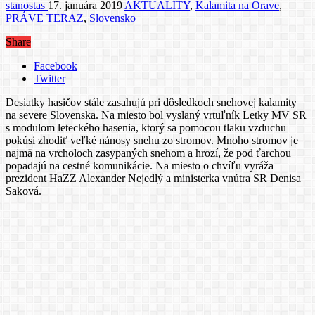
stanostas
17. januára 2019
AKTUALITY
,
Kalamita na Orave
,
PRÁVE TERAZ
,
Slovensko
Share
Facebook
Twitter
Desiatky hasičov stále zasahujú pri dôsledkoch snehovej kalamity
na severe Slovenska. Na miesto bol vyslaný vrtuľník Letky MV SR
s modulom leteckého hasenia, ktorý sa pomocou tlaku vzduchu
pokúsi zhodiť veľké nánosy snehu zo stromov. Mnoho stromov je
najmä na vrcholoch zasypaných snehom a hrozí, že pod ťarchou
popadajú na cestné komunikácie. Na miesto o chvíľu vyráža
prezident HaZZ Alexander Nejedlý a ministerka vnútra SR Denisa
Saková.