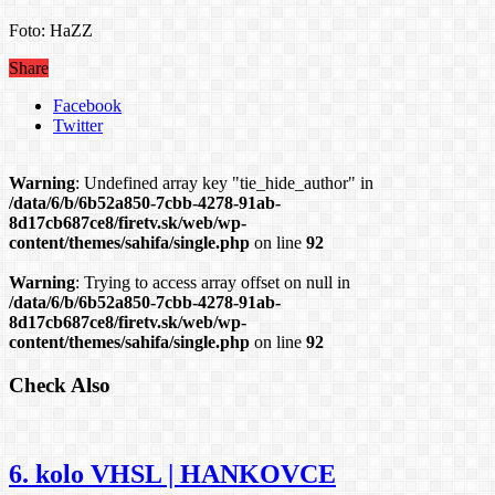
Foto: HaZZ
Share
Facebook
Twitter
Warning
: Undefined array key "tie_hide_author" in
/data/6/b/6b52a850-7cbb-4278-91ab-
8d17cb687ce8/firetv.sk/web/wp-
content/themes/sahifa/single.php
on line
92
Warning
: Trying to access array offset on null in
/data/6/b/6b52a850-7cbb-4278-91ab-
8d17cb687ce8/firetv.sk/web/wp-
content/themes/sahifa/single.php
on line
92
Check Also
6. kolo VHSL | HANKOVCE