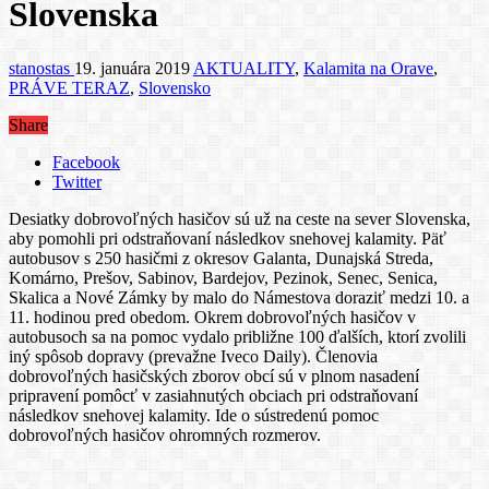
Slovenska
stanostas
19. januára 2019
AKTUALITY
,
Kalamita na Orave
,
PRÁVE TERAZ
,
Slovensko
Share
Facebook
Twitter
Desiatky dobrovoľných hasičov sú už na ceste na sever Slovenska,
aby pomohli pri odstraňovaní následkov snehovej kalamity. Päť
autobusov s 250 hasičmi z okresov Galanta, Dunajská Streda,
Komárno, Prešov, Sabinov, Bardejov, Pezinok, Senec, Senica,
Skalica a Nové Zámky by malo do Námestova doraziť medzi 10. a
11. hodinou pred obedom. Okrem dobrovoľných hasičov v
autobusoch sa na pomoc vydalo približne 100 ďalších, ktorí zvolili
iný spôsob dopravy (prevažne Iveco Daily). Členovia
dobrovoľných hasičských zborov obcí sú v plnom nasadení
pripravení pomôcť v zasiahnutých obciach pri odstraňovaní
následkov snehovej kalamity. Ide o sústredenú pomoc
dobrovoľných hasičov ohromných rozmerov.