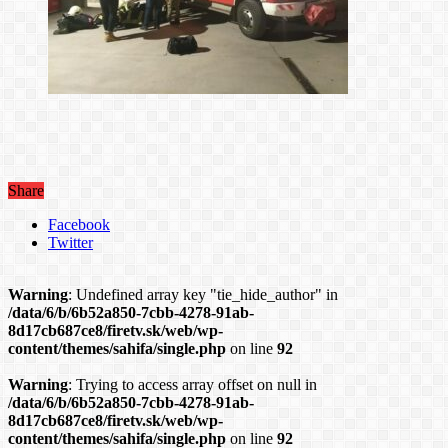
Share
Facebook
Twitter
Warning
: Undefined array key "tie_hide_author" in
/data/6/b/6b52a850-7cbb-4278-91ab-
8d17cb687ce8/firetv.sk/web/wp-
content/themes/sahifa/single.php
on line
92
Warning
: Trying to access array offset on null in
/data/6/b/6b52a850-7cbb-4278-91ab-
8d17cb687ce8/firetv.sk/web/wp-
content/themes/sahifa/single.php
on line
92