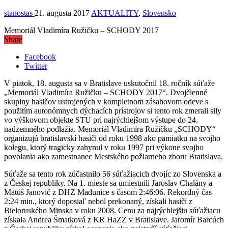
stanostas
21. augusta 2017
AKTUALITY
,
Slovensko
Memoriál Vladimíra Ružičku – SCHODY 2017
Share
Facebook
Twitter
V piatok, 18. augusta sa v Bratislave uskutočnil 18. ročník súťaže
„Memoriál Vladimíra Ružičku – SCHODY 2017“. Dvojčlenné
skupiny hasičov ustrojených v kompletnom zásahovom odeve s
použitím autonómnych dýchacích prístrojov si tento rok zmerali sily
vo výškovom objekte STU pri najrýchlejšom výstupe do 24.
nadzemného podlažia. Memoriál Vladimíra Ružičku „SCHODY“
organizujú bratislavskí hasiči od roku 1998 ako pamiatku na svojho
kolegu, ktorý tragicky zahynul v roku 1997 pri výkone svojho
povolania ako zamestnanec Mestského požiarneho zboru Bratislava.
Súťaže sa tento rok zúčastnilo 56 súťažiacich dvojíc zo Slovenska a
z Českej republiky. Na 1. mieste sa umiestnili Jaroslav Chalány a
Matúš Janovič z DHZ Madunice s časom 2:46:06. Rekordný čas
2:24 min., ktorý doposiaľ nebol prekonaný, získali hasiči z
Bieloruského Minska v roku 2008. Cenu za najrýchlejšiu súťažiacu
získala Andrea Šmatková z KR HaZZ v Bratislave. Jaromír Barcúch