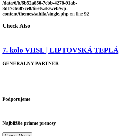
/data/6/b/6b52a850-7cbb-4278-91ab-
8d17cb687ce8/firetv.sk/web/wp-
content/themes/sahifa/single.php
on line
92
Check Also
7. kolo VHSL | LIPTOVSKÁ TEPLÁ
GENERÁLNY PARTNER
Podporujeme
Najbližšie priame prenosy
Current Month