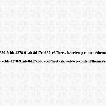
a850-7cbb-4278-91ab-8d17cb687ce8/firetv.sk/web/wp-content/themes
0-7cbb-4278-91ab-8d17cb687ce8/firetv.sk/web/wp-content/themes/sa