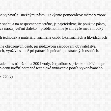
ožné vybaviť aj snežnými pásmi. Takýchto pomocníkov máme v zbore
snehu a na nespevnenom teréne, je najefektívnejšie použitie pásov,
úva naozaj veľmi ďaleko – problémom nie je ani vyše metra hlboký
h jednotiek a materiálu, záchrane osôb, lokalizačných a likvidačných
hrane ohrozených osôb, pri núdzovom zásobovaní obyvateľstva,
, využíva sa tiež pri pátracích prácach po stratených osobách.
adením s nádržou na 200 l vody, čerpadlom s prietokom 20l/min pri
nú plochu uložiť potrebné technické vybavenie podľa vykonávaného
e 770 kg.