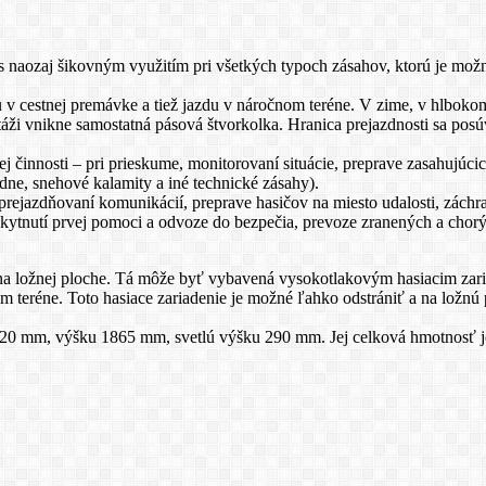
 s naozaj šikovným využitím pri všetkých typoch zásahov, ktorú je m
 cestnej premávke a tiež jazdu v náročnom teréne. V zime, v hlbokom 
áži vnikne samostatná pásová štvorkolka. Hranica prejazdnosti sa pos
 činnosti – pri prieskume, monitorovaní situácie, preprave zasahujúcic
dne, snehové kalamity a iné technické zásahy).
sprejazdňovaní komunikácií, preprave hasičov na miesto udalosti, zác
kytnutí prvej pomoci a odvoze do bezpečia, prevoze zranených a chorých
u na ložnej ploche. Tá môže byť vybavená vysokotlakovým hasiacim zari
om teréne. Toto hasiace zariadenie je možné ľahko odstrániť a na lož
1520 mm, výšku 1865 mm, svetlú výšku 290 mm. Jej celková hmotnosť j