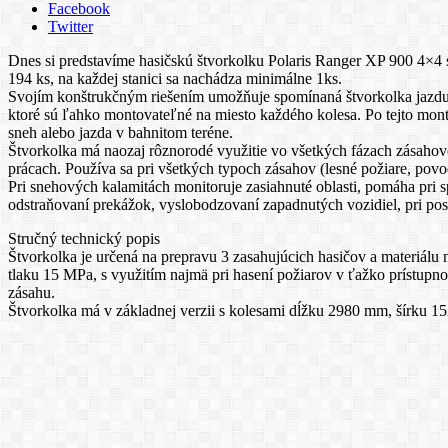
Facebook
Twitter
Dnes si predstavíme hasičskú štvorkolku Polaris Ranger XP 900 4×4
194 ks, na každej stanici sa nachádza minimálne 1ks.
Svojím konštrukčným riešením umožňuje spomínaná štvorkolka jazdu v
ktoré sú ľahko montovateľné na miesto každého kolesa. Po tejto mont
sneh alebo jazda v bahnitom teréne.
Štvorkolka má naozaj rôznorodé využitie vo všetkých fázach zásahovej
prácach. Používa sa pri všetkých typoch zásahov (lesné požiare, povo
Pri snehových kalamitách monitoruje zasiahnuté oblasti, pomáha pri 
odstraňovaní prekážok, vyslobodzovaní zapadnutých vozidiel, pri pos
Stručný technický popis
Štvorkolka je určená na prepravu 3 zasahujúcich hasičov a materiál
tlaku 15 MPa, s využitím najmä pri hasení požiarov v ťažko prístupn
zásahu.
Štvorkolka má v základnej verzii s kolesami dĺžku 2980 mm, šírku 