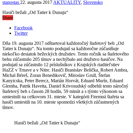
stanostas
22. augusta 2017
AKTUALITY
,
Slovensko
Hasiči bežali „Od Tatier k Dunaju“
Share
Facebook
Twitter
Dňa 19. augusta 2017 odštartoval každoročný štafetový beh „Od
Tatier k Dunaju“. Na tomto podujatí sa každoročne zúčastňuje
niekoľko desiatok bežeckých družstiev. Tento ročník sa štafetového
behu zúčastnilo 205 tímov a nechýbalo ani družstvo hasičov. Na
podujatí sa zúčastnilo 12 príslušníkov z Krajských riaditeľstiev
HaZZ v Trnave a v Nitre. Hasiči Branislav Belička, Robert Ambra,
Michal Béreš, Zoran Benedikovič, Miroslav Grull, Štefan
Kanyicska, Peter Berecz, Marián Horvát, Eduard Murín, Eduard
Glemba, Patrik Havetta, Daniel Krivosudský odbehli tento náročný
štafetový beh s časom 28 hodín, 59 minút a s týmto výkonom sa
umiestnili na celkovom 31. mieste. V kategórii Firemná štafeta sa
hasiči umiestili na 10. mieste spomedzi všetkých zúčastnených
tímov.
Hasiči bežali „Od Tatier k Dunaju“