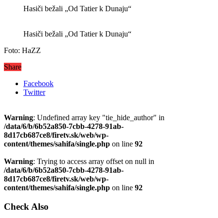
Hasiči bežali „Od Tatier k Dunaju“
Hasiči bežali „Od Tatier k Dunaju“
Foto: HaZZ
Share
Facebook
Twitter
Warning
: Undefined array key "tie_hide_author" in
/data/6/b/6b52a850-7cbb-4278-91ab-
8d17cb687ce8/firetv.sk/web/wp-
content/themes/sahifa/single.php
on line
92
Warning
: Trying to access array offset on null in
/data/6/b/6b52a850-7cbb-4278-91ab-
8d17cb687ce8/firetv.sk/web/wp-
content/themes/sahifa/single.php
on line
92
Check Also