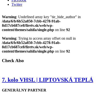
Facebook
Twitter
Warning
: Undefined array key "tie_hide_author" in
/data/6/b/6b52a850-7cbb-4278-91ab-
8d17cb687ce8/firetv.sk/web/wp-
content/themes/sahifa/single.php
on line
92
Warning
: Trying to access array offset on null in
/data/6/b/6b52a850-7cbb-4278-91ab-
8d17cb687ce8/firetv.sk/web/wp-
content/themes/sahifa/single.php
on line
92
Check Also
7. kolo VHSL | LIPTOVSKÁ TEPLÁ
GENERÁLNY PARTNER