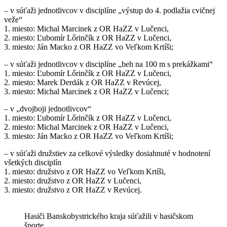
– v súťaži jednotlivcov v disciplíne „výstup do 4. podlažia cvičnej
veže“
1. miesto: Michal Marcinek z OR HaZZ v Lučenci,
2. miesto: Ľubomír Lőrinčík z OR HaZZ v Lučenci,
3. miesto: Ján Macko z OR HaZZ vo Veľkom Krtíši;
– v súťaži jednotlivcov v disciplíne „beh na 100 m s prekážkami“
1. miesto: Ľubomír Lőrinčík z OR HaZZ v Lučenci,
2. miesto: Marek Derdák z OR HaZZ v Revúcej,
3. miesto: Michal Marcinek z OR HaZZ v Lučenci;
– v „dvojboji jednotlivcov“
1. miesto: Ľubomír Lőrinčík z OR HaZZ v Lučenci,
2. miesto: Michal Marcinek z OR HaZZ v Lučenci,
3. miesto: Ján Macko z OR HaZZ vo Veľkom Krtíši;
– v súťaži družstiev za celkové výsledky dosiahnuté v hodnotení
všetkých disciplín
1. miesto: družstvo z OR HaZZ vo Veľkom Krtíši,
2. miesto: družstvo z OR HaZZ v Lučenci,
3. miesto: družstvo z OR HaZZ v Revúcej.
Hasiči Banskobystrického kraja súťažili v hasičskom
športe