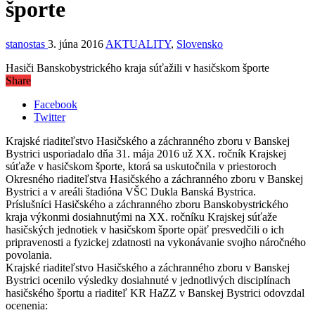
športe
stanostas
3. júna 2016
AKTUALITY
,
Slovensko
Hasiči Banskobystrického kraja súťažili v hasičskom športe
Share
Facebook
Twitter
Krajské riaditeľstvo Hasičského a záchranného zboru v Banskej
Bystrici usporiadalo dňa 31. mája 2016 už XX. ročník Krajskej
súťaže v hasičskom športe, ktorá sa uskutočnila v priestoroch
Okresného riaditeľstva Hasičského a záchranného zboru v Banskej
Bystrici a v areáli štadióna VŠC Dukla Banská Bystrica.
Príslušníci Hasičského a záchranného zboru Banskobystrického
kraja výkonmi dosiahnutými na XX. ročníku Krajskej súťaže
hasičských jednotiek v hasičskom športe opäť presvedčili o ich
pripravenosti a fyzickej zdatnosti na vykonávanie svojho náročného
povolania.
Krajské riaditeľstvo Hasičského a záchranného zboru v Banskej
Bystrici ocenilo výsledky dosiahnuté v jednotlivých disciplínach
hasičského športu a riaditeľ KR HaZZ v Banskej Bystrici odovzdal
ocenenia: