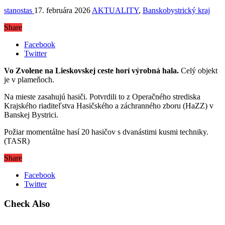
stanostas
17. februára 2026
AKTUALITY
,
Banskobystrický kraj
Share
Facebook
Twitter
Vo Zvolene na Lieskovskej ceste horí výrobná hala.
Celý objekt
je v plameňoch.
Na mieste zasahujú hasiči. Potvrdili to z Operačného strediska
Krajského riaditeľstva Hasičského a záchranného zboru (HaZZ) v
Banskej Bystrici.
Požiar momentálne hasí 20 hasičov s dvanástimi kusmi techniky.
(TASR)
Share
Facebook
Twitter
Check Also