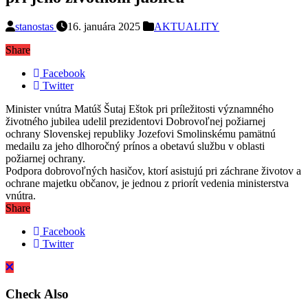
stanostas
16. januára 2025
AKTUALITY
Share
Facebook
Twitter
Minister vnútra Matúš Šutaj Eštok pri príležitosti významného
životného jubilea udelil prezidentovi Dobrovoľnej požiarnej
ochrany Slovenskej republiky Jozefovi Smolinskému pamätnú
medailu za jeho dlhoročný prínos a obetavú službu v oblasti
požiarnej ochrany.
Podpora dobrovoľných hasičov, ktorí asistujú pri záchrane životov a
ochrane majetku občanov, je jednou z priorít vedenia ministerstva
vnútra.
Share
Facebook
Twitter
Check Also