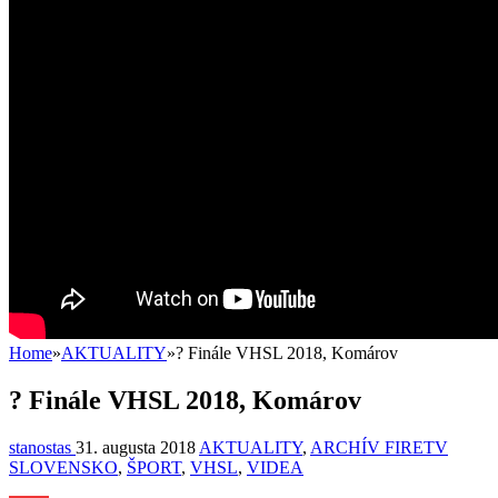
Home
»
AKTUALITY
»
? Finále VHSL 2018, Komárov
? Finále VHSL 2018, Komárov
stanostas
31. augusta 2018
AKTUALITY
,
ARCHÍV FIRETV
SLOVENSKO
,
ŠPORT
,
VHSL
,
VIDEA